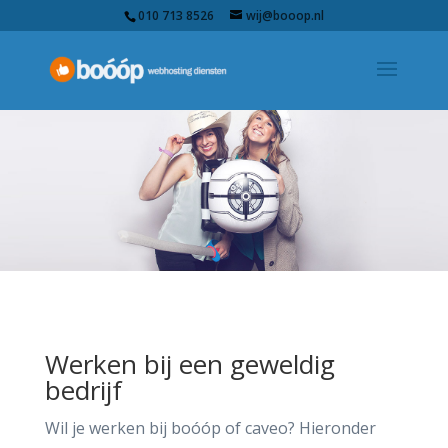
010 713 8526
wij@booop.nl
Werken bij een geweldig
bedrijf
Wil je werken bij boóóp of caveo? Hieronder